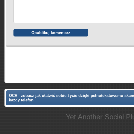
OCR - zobacz jak ułatwić sobie życie dzięki pełnotekstowemu ska
każdy telefon
Yet Another Social P