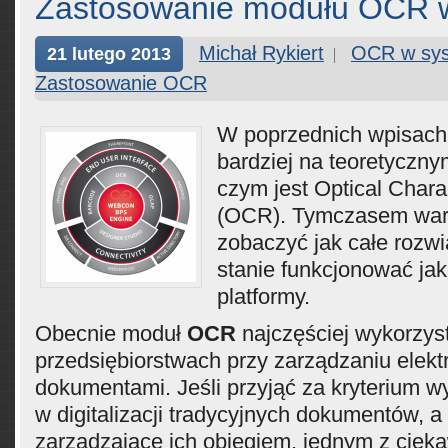
Zastosowanie modułu OCR w
Michał Rykiert
OCR w sys
21 lutego 2013
Zastosowanie OCR
W poprzednich wpisach
bardziej na teoretyczny
czym jest Optical Chara
(OCR). Tymczasem wart
zobaczyć jak całe rozwi
stanie funkcjonować ja
platformy.
Obecnie moduł
OCR
najczęściej wykorzys
przedsiębiorstwach przy zarządzaniu elekt
dokumentami. Jeśli przyjąć za kryterium 
w digitalizacji tradycyjnych dokumentów, a
zarządzające ich obiegiem, jednym z ciek