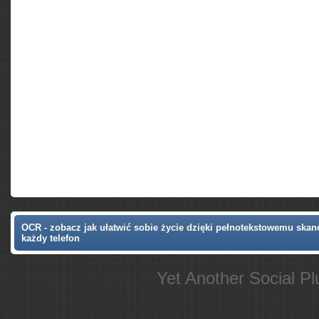
OCR - zobacz jak ułatwić sobie życie dzięki pełnotekstowemu ska
każdy telefon
Yet Another Social P